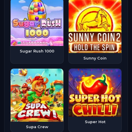
Sugar Rush 1000
Sunny Coin
Super Hot
Supa Crew