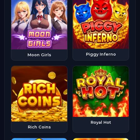
Piggy Inferno
Moon Girls
Royal Hot
Rich Coins