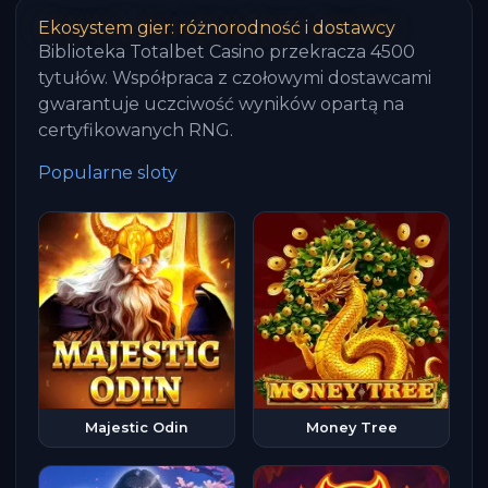
Ekosystem gier: różnorodność i dostawcy
Biblioteka Totalbet Casino przekracza 4500
tytułów. Współpraca z czołowymi dostawcami
gwarantuje uczciwość wyników opartą na
certyfikowanych RNG.
Popularne sloty
Majestic Odin
Money Tree